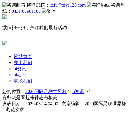
咨询邮箱：
kefu@qiye126.com
咨询热
线：
0431-88981105
微信扫一扫，关注我们最新活动
网站首页
关于我们
ai资讯
ai动态
联系我们
您的位置：
2026国际足联世界杯
>
ai资讯
> >
有些则是看起来神志有极高
发表日期：2026-03-14 04:00 文章编辑：2026国际足联世界杯
浏览次数: