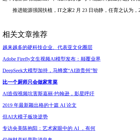
推进能源强国扶植，IT之家2 月 23 日动静，任育之认为，2
相关文章推荐
越来越多的硬科技企业、代表亚文化圈层
Adobe Firefly文生视频AI模型发布：颠覆业界
DeepSeek大模型加持，马蜂窝“AI游贵州”智
比一个厨师只会做家常菜
AI造假视频坑害斯嘉丽·约翰逊，影星呼吁
2019 年最新颖出格的十篇 AI 论文
但AI大模子板块逆势
专访央美陈抱阳：艺术家眼中的 AI ，有何
仅做财产科普取消息参