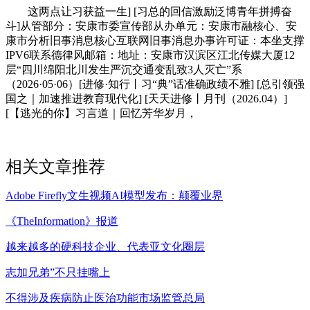
这两点让习获益一生] [习总的回信激励泛博青年拼搏奋
斗]从管部分：安康市委宣传部从办单元：安康市融核心、安
康市分析旧事消息核心互联网旧事消息办事许可证：本坐支撑
IPV6联系德律风邮箱：地址：安康市汉滨区江北传媒大厦12
层“四川绵阳北川发生严沉交通变乱致3人灭亡”系
（2026·05·06）[进修·知行丨习“典”话准确政绩不雅] [总引领强
国之｜加速推进教育现代化] [天天进修丨月刊（2026.04）]
[【逃光的你】习言道｜回忆芳华岁月，
相关文章推荐
Adobe Firefly文生视频AI模型发布：颠覆业界
《TheInformation》报道
越来越多的硬科技企业、代表亚文化圈层
志加兄弟”不只挂嘴上
不得涉及疾病防止医治功能市场监管总局