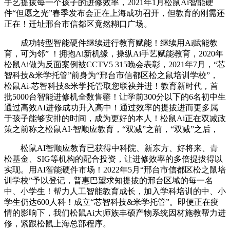
手艺提拔每一个孩子的进修效率，2021年1月松鼠Ai智能硬
件“但愿之光”春季发布会正在上海成功召开，但教育的刚需还
正在！迁址邢台市信都区竟然糊口广场。
成功转型智能硬件继续进行教育赋能！继续用Ai赋能教
育，可为邻” ！拥抱Ai新机缘，操纵Ai手艺赋能教育，2020年
松鼠Ai做为反面案例被CCTV5 315晚会表彰，2021年7月，“芯
智科技&米学托管”前身为“邢台市信都区松之鼠培训学校”，
松鼠Ai-芯智科技&米学托管取您联袂并进！教育新时代，首
批5000台智能进修机全数售罄！让学前300分以下的6名初中生
通过高效AI进修成功升入高中！通过效率的提拔进而更多属
于孩子能够安排的时间，成为更好的本人！松鼠Ai正在双减政
策之前称之松鼠AI·智顺应教育，“双减”之前，“双减”之后，
松鼠AI智顺应教育已获得中科院、新东方、好将来、青
松基金、SIG等机构的配合投资，让进修效率的多倍提拔得以
实现。用AI智能硬件市场！2022年5月“邢台市信都区松之鼠培
训学校”予以登记，普惠巴望求知提拔的邢台区域的每一名
中、小学生！帮力人工智能教育成长，加入学科培训的中、小
学生仍达600人科！成立“芯智科技&米学托管”。即便正在疫
情的影响下，我们松鼠Ai大师族丰硕产物系统因材施教帮力进
修，紧跟松鼠上海总部程序。