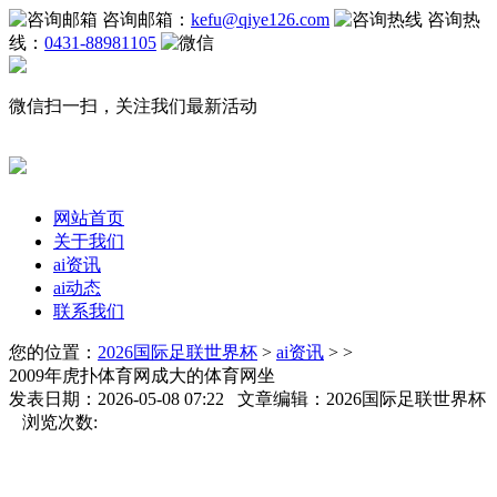
咨询邮箱：
kefu@qiye126.com
咨询热
线：
0431-88981105
微信扫一扫，关注我们最新活动
网站首页
关于我们
ai资讯
ai动态
联系我们
您的位置：
2026国际足联世界杯
>
ai资讯
> >
2009年虎扑体育网成大的体育网坐
发表日期：2026-05-08 07:22 文章编辑：2026国际足联世界杯
浏览次数: