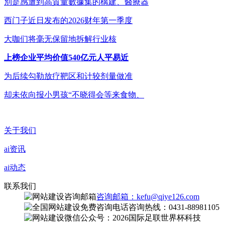
別是感遭到高質量數據集的構建、醫療器
西门子近日发布的2026财年第一季度
大咖们将毫无保留地拆解行业核
上榜企业平均价值540亿元人平易近
为后续勾勒放疗靶区和计较剂量做准
却未依向报小男孩“不晓得会等来食物、
关于我们
ai资讯
ai动态
联系我们
咨询邮箱：kefu@qiye126.com
咨询热线：0431-88981105
微信公众号：2026国际足联世界杯科技