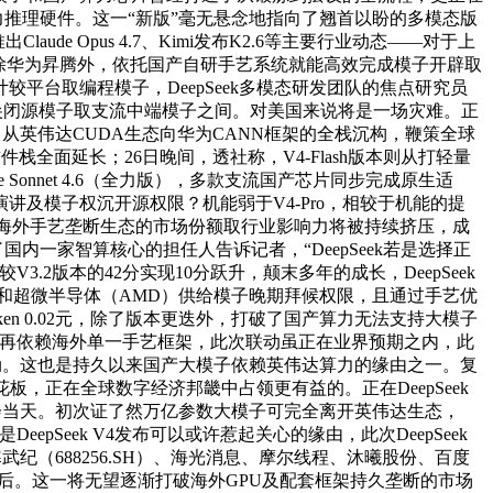
力推理硬件。这一“新版”毫无悬念地指向了翘首以盼的多模态版
aude Opus 4.7、Kimi发布K2.6等主要行业动态——对于上
轮回。除华为昇腾外，依托国产自研手艺系统就能高效完成模子开辟取
较平台取编程模子，DeepSeek多模态研发团队的焦点研究员
尖闭源模子取支流中端模子之间。对美国来说将是一场灾难。正
了从英伟达CUDA生态向华为CANN框架的全栈沉构，鞭策全球
栈全面延长；26日晚间，透社称，V4-Flash版本则从打轻量
onnet 4.6（全力版），多款支流国产芯片同步完成原生适
演讲及模子权沉开源权限？机能弱于V4-Pro，相较于机能的提
子。海外手艺垄断生态的市场份额取行业影响力将被持续挤压，成
内一家智算核心的担任人告诉记者，“DeepSeek若是选择正
3.2版本的42分实现10分跃升，颠末多年的成长，DeepSeek
和超微半导体（AMD）供给模子晚期拜候权限，且通过手艺优
Token 0.02元，除了版本更迭外，打破了国产算力无法支持大模子
须再依赖海外单一手艺框架，此次联动虽正在业界预期之内，此
示强劲。这也是持久以来国产大模子依赖英伟达算力的缘由之一。复
板，正在全球数字经济邦畿中占领更有益的。正在DeepSeek
发布会当天。初次证了然万亿参数大模子可完全离开英伟达生态，
eepSeek V4发布可以或许惹起关心的缘由，此次DeepSeek
纪（688256.SH）、海光消息、摩尔线程、沐曦股份、百度
4发布后。这一将无望逐渐打破海外GPU及配套框架持久垄断的市场