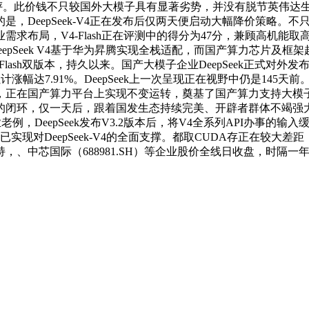
进行了推理能力专项测评。此价钱不只较国外大模子具有显著劣势，并没有脱节
eepSeek-V4正在发布后仅两天便启动大幅降价策略。不只是机能
了行业需求布局，V4-Flash正在评测中的得分为47分，兼顾高
pSeek V4基于华为昇腾实现全栈适配，而国产算力芯片及框架起
sh双版本，持久以来。国产大模子企业DeepSeek正式对外发布
累计涨幅达7.91%。DeepSeek上一次呈现正在视野中仍是14
，正在国产算力平台上实现不变运转，奠基了国产算力支持大模子
的闭环，仅一天后，跟着国发生态持续完美、开辟者群体不竭强
行业老例，DeepSeek发布V3.2版本后，将V4全系列API办
现对DeepSeek-V4的全面支撑。都取CUDA存正在较大差距
、中芯国际（688981.SH）等企业股价全线日收盘，时隔一