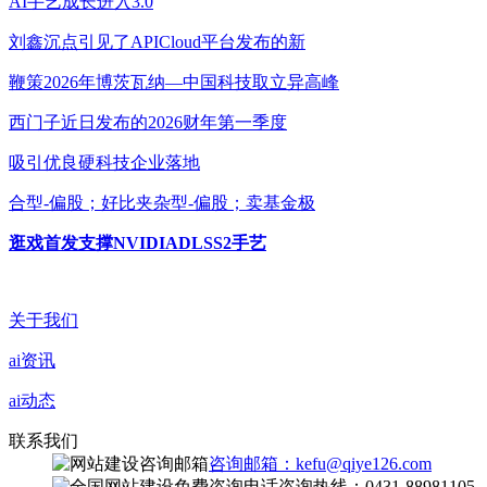
AI手艺成长进入3.0
刘鑫沉点引见了APICloud平台发布的新
鞭策2026年博茨瓦纳—中国科技取立异高峰
西门子近日发布的2026财年第一季度
吸引优良硬科技企业落地
合型-偏股；好比夹杂型-偏股；卖基金极
逛戏首发支撑NVIDIADLSS2手艺
关于我们
ai资讯
ai动态
联系我们
咨询邮箱：kefu@qiye126.com
咨询热线：0431-88981105