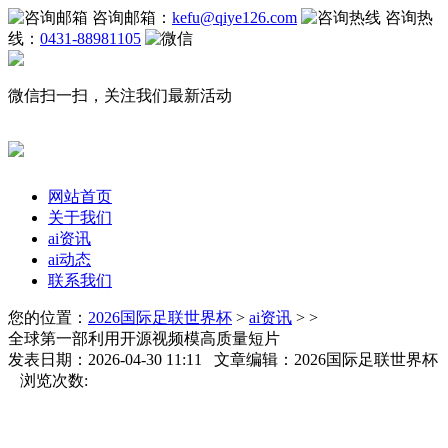
咨询邮箱：
kefu@qiye126.com
咨询热
线：
0431-88981105
微信扫一扫，关注我们最新活动
网站首页
关于我们
ai资讯
ai动态
联系我们
您的位置：
2026国际足联世界杯
>
ai资讯
> >
全球第一部利用开源视频模高质量短片
发表日期：2026-04-30 11:11 文章编辑：2026国际足联世界杯
浏览次数: