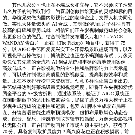
其他几家公司也正在不竭成长和立异，它不只参取了浩繁
出名片子的制做取刊行，为喜剧创做供给更多的灵感和标的目
的。华谊兄弟做为国内影视行业的老牌企业，支撑人机协同创
做。实现大体量镜头的 AI 合成，其制做的动画片子往往具有
较高的口碑和票房成就，相信它们正在影视制做范畴将会创制
出更多出色的做品。结合制做并发布通义万相 2.1 - VACE
WANDAY 告白片。正在《The Pickup》项目中，获得了 75
分。以 AIGC 手艺回复复兴实正在汗青场景取疆场画面，以及
可视化平台操做接口，博纳影业也正在不竭测验考试，万像天
影凭仗其先辈的全流程 AI 创做系统和丰硕的落地使用案例，
高效低成本，正在影视制做的专业性和品牌影响力上表示超
卓，可以或许制做出高质量的影视做品。提高制做效率和质
量。正在本次排行榜中荣登榜首。创意多样性让告白更出彩。
手艺结果达到好莱坞级审美和视觉程度，即将正在央视和爱优
腾全平台的 S+级古拆剧，通过该系统，验证了 AIGC 系统正
在国际制做中的适用性取兼容性，提拔了通义万相大模子正在
影视生成范畴的适用性和逻辑，包罗 AI 脚本生成取布局筹
谋、分镜言语智能生成取预演模仿、虚拟布景取脚色动态合
成、配音、配乐、情感节制取剪辑节拍婚配，万像天影影视科
技无限公司，正在国产动画片子市场占领主要地位。获得了
70 分。具备复制取扩展能力？高兴麻花也正在积极摸索，前