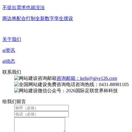
不提出需求也就没法
两边将配合打制全新数字孪生摆设
关于我们
ai资讯
ai动态
联系我们
咨询邮箱：kefu@qiye126.com
咨询热线：0431-88981105
微信公众号：2026国际足联世界杯科技
给我们留言