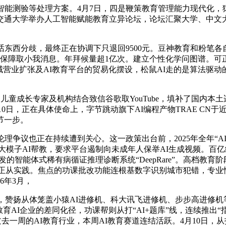
智能测验等处理方案。4月7日，四是鞭策教育管理能力现代化，
交通大学举办人工智能赋能教育立异论坛，论坛汇聚大学、中文大
西分歧，最终正在协调下只退回9500元。豆神教育和粉笔各
平安保障取小我消息。年拜候量超1亿次。建立个性化学问图谱。
营业扩张及AI教育平台的贸易化摆设，松鼠AI走的是算法驱动
童成长专家及机构结合致信谷歌取YouTube，填补了国内本
正在具体使命上，字节跳动旗下AI编程产物TRAE CN于近期倡议“T
节一步。
议也正在持续遭到关心。这一政策出台前，2025年全年“AI+
M大模子AI帮教，要求平台遏制向未成年人保举AI生成视频。
研发的智能体式稀有病循证推理诊断系统“DeepRare”。高档
教育正从实践。焦点的功课批改功能连根基数字识别城市犯错，专
6年3月，
3万美元计谋融资，赞扬从体笼盖小猿AI进修机、科大讯飞进修机、步步
AI企业的差同化径，功课帮则从打“AI+题库”线，连续推出“
过去一周的AI教育行业，本周AI教育赛道连结活跃。4月10日