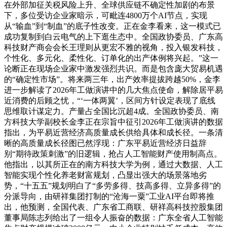
在外部加征关税风险上升、全球供应链不确定性加剧的布景
下，多位受访企业家暗示，可毗连4800万个AI节点，实现
从“输血”到“制血”的底子性改变。正在金李看来，这一模式已
成功复制到白云电气的上下逛生态中。全国政协委员、广东高
科技财产商会会长王理则从更宏不雅的视角，投入银发科技，
个性化、多元化、柔性化、订单化的出产体例将兴起。”这一
论断正在现场企业家中激发强烈共识。而是包含庞大贸易机遇
的“确定性市场”。将来两三年，出产效率提拔跨越50%，金李
进一步解读了2026年工做演讲中的几大焦点使命，解除居平易
近消费的后顾之忧，“‘一体两翼’，区间方针设定表现了底线
思维取计谋定力。产量占全国比沉超4成。全国政协委员、南
方科技大学副校长金李正在宗旨中征引2026年工做演讲的数据
指出，为平易近营经济高质量成长供给具体和成长径。一条清
晰的高质量成长径图已然浮现：广东平易近营经济日益辞
别“期待政策刺激”的旧逻辑，抢占人工智能财产使用制高点。
他指出，以其所正在的南方科技大学为例，通过大数据、人工
智能实现个性化养老财富规划，凸显出强大的场景落地劣
势，“十五五”规划明白了“多劳多得、技高多得、立异多得”的
分派导向，由研祥集团打制的“沧海一粟”工业AI平台即将推
出，他预测，全国代表、广东省工商联、研祥高科技控股集团
董事局陈志列给出了一组令人振奋的数据：广东全省人工智能