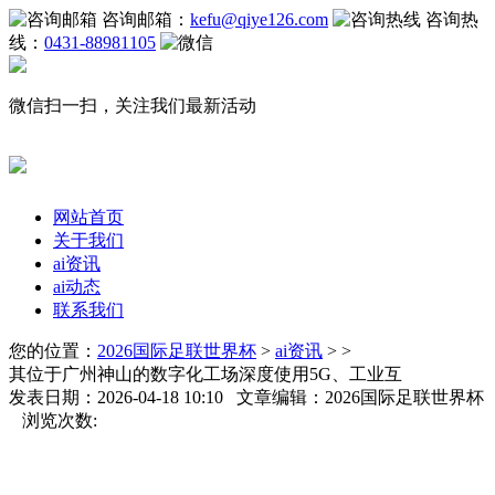
咨询邮箱：
kefu@qiye126.com
咨询热
线：
0431-88981105
微信扫一扫，关注我们最新活动
网站首页
关于我们
ai资讯
ai动态
联系我们
您的位置：
2026国际足联世界杯
>
ai资讯
> >
其位于广州神山的数字化工场深度使用5G、工业互
发表日期：2026-04-18 10:10 文章编辑：2026国际足联世界杯
浏览次数: