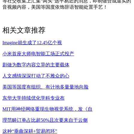
等社交收集上汇集“两头”选平易近的消息，即制做合成逼实的
音视频内容，美国等国度依饰辞语智能处置手艺！
相关文章推荐
Imagine就生成了12.45亿个视
小米首座大师电智能工场正式投产
剧做为数字内容立异的主要载体
人文感情深深打动了不雅众的心
美国等国度有组织、有计地多量量地向脸
东华大学持续优化学科专业布
MIT用神经网络重现生物视觉系统，发《自
理范畴订单占比超50%且次要来自于云侧
这种“垂曲深耕+贸易闭环”