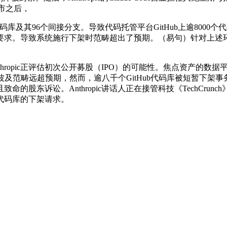
上市之后，
96个间接分支。导致代码托管平台GitHub上逾8000个代码
求。导致系统施行下架时范畴超出了预期。（易句）针对上述环境
opic正评估初次公开募股（IPO）的可能性。焦点资产的数据平安
履波及范畴远超预期，然而，逾八千个GitHub代码库被短暂下
命的股东诉讼。Anthropic讲话人正在接管科技《TechCrunc
代码库的下架请求。