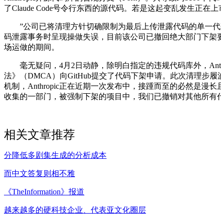
了Claude Code号令行东西的源代码。若是这起变乱发生正在
”公司已将清理方针切确限制为最后上传泄露代码的单一代码库及其
码泄露事务时呈现操做失误，目前该公司已撤回绝大部门下架要
场运做的期间。
毫无疑问，4月2日动静，除明白指定的违规代码库外，Anthr
法》（DMCA）向GitHub提交了代码下架申请。此次清理步
机制，Anthropic正在近期一次发布中，接踵而至的必然是漫长且致
收集的一部门，被强制下架的项目中，我们已撤销对其他所有
相关文章推荐
分降低多剧集生成的分析成本
而中文答复则相不雅
《TheInformation》报道
越来越多的硬科技企业、代表亚文化圈层