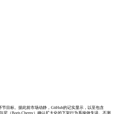
标。据此前市场动静，GitHub的记实显示，以至包含
斯·切尔尼（Boris Cherny）确认扩大化的下架行为系操做失误。不测