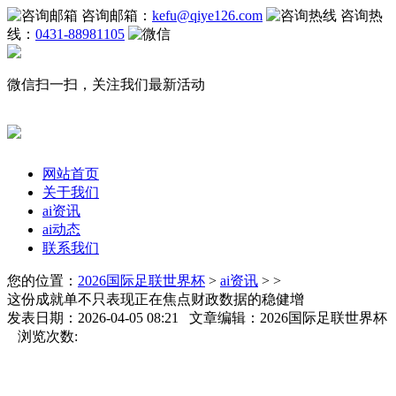
咨询邮箱：
kefu@qiye126.com
咨询热
线：
0431-88981105
微信扫一扫，关注我们最新活动
网站首页
关于我们
ai资讯
ai动态
联系我们
您的位置：
2026国际足联世界杯
>
ai资讯
> >
这份成就单不只表现正在焦点财政数据的稳健增
发表日期：2026-04-05 08:21 文章编辑：2026国际足联世界杯
浏览次数: