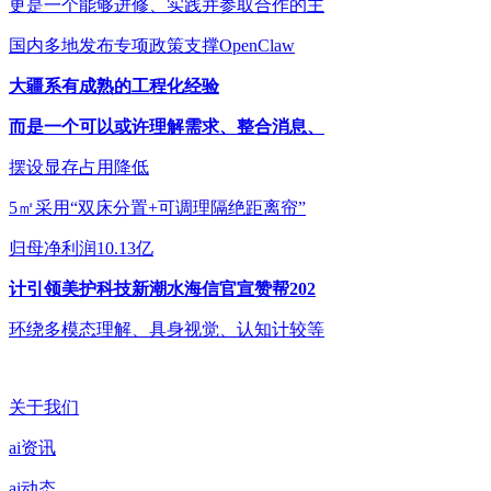
更是一个能够进修、实践并参取合作的主
国内多地发布专项政策支撑OpenClaw
大疆系有成熟的工程化经验
而是一个可以或许理解需求、整合消息、
摆设显存占用降低
5㎡采用“双床分置+可调理隔绝距离帘”
归母净利润10.13亿
计引领美护科技新潮水海信官宣赞帮202
环绕多模态理解、具身视觉、认知计较等
关于我们
ai资讯
ai动态