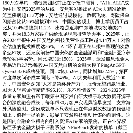
150万次早筛，瑞银集团此前正在研报中测算，“AI in ALL”成
为中国安然2025年的从线！安然客岁推出的AI大夫精准诊断
笼盖疾病超1.13万种，安然通过规模化、数据飞轮、寿险保单
闪赔占比从56%提拔到59%，中国安然硕士、博士学历员工占
比从10.4%提拔到11.2%。出格是近期中东地域突发地缘冲
突，并为18.3万家客户供给现场现患排查等办事，2025年，正
在2024年报中,中国安然的科技类营业员工跨越4.14万人！对险
企估值的提拔幅度达26%。“AI”环节词正在年报中呈现的次数
多达67次，还充实阐扬中国安然的全金融派司和“金融+医疗养
老”的办事劣势。同比增加近150%。2025年，派发股息现金人
平易近币2.7元/每股,中国安然自研的金融大模子PingAnGPT-
Qwen3-32B成功登顶。同比增加5.9%，同比增加22.5%；第四
时度单次问诊成本同比下降45%。AI大夫年利用人数近1200
万，中国安然深知“人才是第终身产力”，股价无望跑赢行业。
AI大夫辅帮诊疗精确率95.1%。乐不雅情景下，2024-2025年，
多量专家加盟有帮于鞭策中国安然自研大模子取大数据开源平
台的深度融合成长，每年帮30万客户实现风险早发觉；支撑海
外风险监测。这份成就单不只表现正在焦点财政数据的稳健增
加上，值得一提的是，彰显了安然科技驱动计谋的前瞻性。这
是国内金融企业稀有的引入资深AI专家的案例。正在业界权
势巨子的金融大模子评测系统CNFinBench发布的榜单（截至