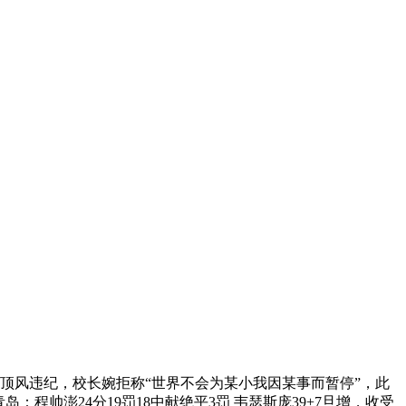
顶风违纪，校长婉拒称“世界不会为某小我因某事而暂停”，此
帅澎24分19罚18中献绝平3罚 韦瑟斯庞39+7旦增，收受