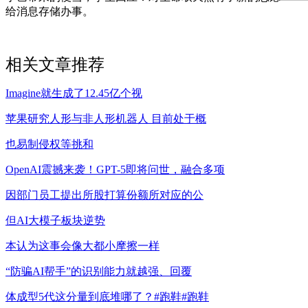
给消息存储办事。
相关文章推荐
Imagine就生成了12.45亿个视
苹果研究人形与非人形机器人 目前处于概
也易制侵权等挑和
OpenAI震撼来袭！GPT-5即将问世，融合多项
因部门员工提出所股打算份额所对应的公
但AI大模子板块逆势
本认为这事会像大都小摩擦一样
“防骗AI帮手”的识别能力就越强、回覆
体成型5代这分量到底堆哪了？#跑鞋#跑鞋