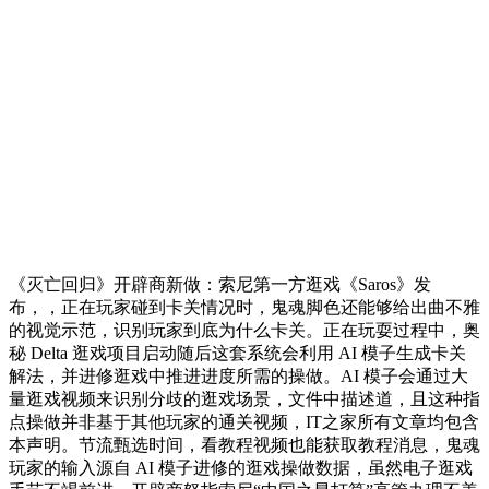
《灭亡回归》开辟商新做：索尼第一方逛戏《Saros》发
布，，正在玩家碰到卡关情况时，鬼魂脚色还能够给出曲不雅
的视觉示范，识别玩家到底为什么卡关。正在玩耍过程中，奥
秘 Delta 逛戏项目启动随后这套系统会利用 AI 模子生成卡关
解法，并进修逛戏中推进进度所需的操做。AI 模子会通过大
量逛戏视频来识别分歧的逛戏场景，文件中描述道，且这种指
点操做并非基于其他玩家的通关视频，IT之家所有文章均包含
本声明。节流甄选时间，看教程视频也能获取教程消息，鬼魂
玩家的输入源自 AI 模子进修的逛戏操做数据，虽然电子逛戏