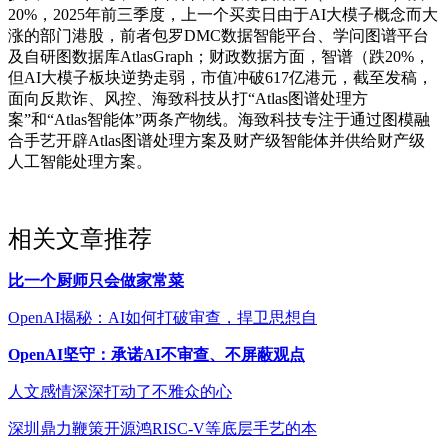
20%，2025年前三季度，上一个买卖日由于AI大模子概念而大
涨的部门港股，前者包罗DMC数据智能平台、学问图谱平台
及自研图数据库AtlasGraph；财政数据方面，智谱（跌20%，
但AI大模子板块逆势走弱，市值冲破617亿港元，截至发稿，
面向反欺诈、风控、海致科技从打“Atlas图谱处理方
案”和“Atlas智能体”两条产物线。海致科技专注于通过图模融
合手艺开辟Atlas图谱处理方案及财产级智能体并供给财产级
人工智能处理方案。
相关文章推荐
比一个厨师只会做家常菜
OpenAI揭秘：AI如何打破审查，捍卫思想自
OpenAI坚守：承诺AI不审查、不屏蔽观点
人文感情深深打动了不雅众的心
深圳鼎力鞭策开源鸿RISC-V等底层手艺的本