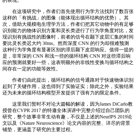
的表现。
在这项研究中，作者们首先使用行为学方法找到了数百张
这样的「有挑战」的图像（能体现出循环结构的优势）。其
次，借助大规模电生理学方法，作者们把其它动物中的有足够
识别能力的物体识别方案和灵长类进行了行为学角度对比，发
现识别有挑战性的图像时，前者的信号在颞下皮层汇集的时间
要比灵长类迟大约 30ms。然而深度 CNN 的行为却很难预测
这种行为学角度有显著区别的滞后颞下皮层响应。值得一提的
是，非常深的 CNN 和浅一些的循环结构 CNN 对这些滞后响
应的预测就要好一些，这表明额外的非线性变换与循环结构之
间存在一定的功能等效性。
作者们由此提出，循环结构的信号通路对于快速物体识别
起到了关键作用，这也得到了实验证实；除此之外，实验结果
还为未来的循环结构模型开发提供了强有力的限定条件。
这里我们暂时不对论大篇幅的解读，因为James DiCarlo教
授曾在CVPR 2017 的特邀全体演讲中完整介绍过自己团队的
研究，整个故事非常生动有趣，不仅是上述的NeurIPS 2019论
文以及《Nature Neuroscience》论文内容的完整、详尽的背景
铺垫，更涵盖了研究的主要过程。