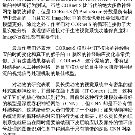
量的神经和行为测试。虽然 CORnet-S 比当代的绝大多数神经
网络都要浅得多，但是 CORnet-S 的 Brain-Score 分数是所有模
型中最高的，而且它在 ImageNet 中的表现也要比类似规模的
模型更好。除此之外，作者们对 CORnet-S 的循环连接做了大
量实验分析，发现循环连接对于生物视觉系统功能保真度和
ImageNet表现都有重要作用。
最后作者们还表示，CORnet-S 模型中“IT”模块的神经响
应的时间变化和真正的猴子的 IT 脑区的神经响应变化非常类
似。所有这些结果都表明，CORnet-S，这个紧凑的、带有循
环结构的人工神经网络，是目前模仿灵长目生物大脑腹侧神经
流的视觉信号处理机制的最佳模型。
对动物的研究表明，灵长类动物的视觉系统中有密集的循
环式腹侧神经流，并最终在颞下皮层（IT Cortex）汇集，这构
成了它们的核心物体识别行为。目前对这种行为建模效果最好
的模型是深度卷积神经网络（CNN），但 CNN 却是不带有循
环结构的。这就给研究人员们带来了一个疑问：如果动物神经
系统追踪的循环结构对它们的行为如此重要，那么灵长类的识
别系统就应当在同时需要前馈颞下皮层响应以及额外的循环信
号处理的图像识别任务中得到高于只有前馈的深度 CNN 网络