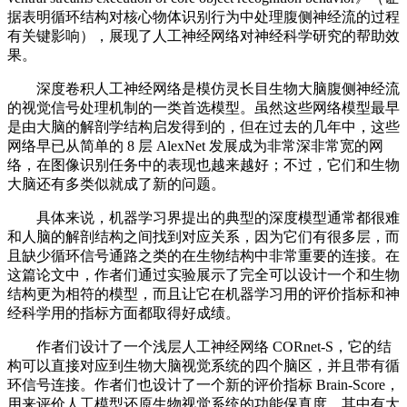
据表明循环结构对核心物体识别行为中处理腹侧神经流的过程
有关键影响），展现了人工神经网络对神经科学研究的帮助效
果。
深度卷积人工神经网络是模仿灵长目生物大脑腹侧神经流
的视觉信号处理机制的一类首选模型。虽然这些网络模型最早
是由大脑的解剖学结构启发得到的，但在过去的几年中，这些
网络早已从简单的 8 层 AlexNet 发展成为非常深非常宽的网
络，在图像识别任务中的表现也越来越好；不过，它们和生物
大脑还有多类似就成了新的问题。
具体来说，机器学习界提出的典型的深度模型通常都很难
和人脑的解剖结构之间找到对应关系，因为它们有很多层，而
且缺少循环信号通路之类的在生物结构中非常重要的连接。在
这篇论文中，作者们通过实验展示了完全可以设计一个和生物
结构更为相符的模型，而且让它在机器学习用的评价指标和神
经科学用的指标方面都取得好成绩。
作者们设计了一个浅层人工神经网络 CORnet-S，它的结
构可以直接对应到生物大脑视觉系统的四个脑区，并且带有循
环信号连接。作者们也设计了一个新的评价指标 Brain-Score，
用来评价人工模型还原生物视觉系统的功能保真度，其中有大