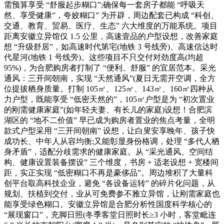
需预算享受 “舒服起步糊口”;确保每一套房子都能 “呼吸天
然、享受健康”，夸姣糊口” 为开辟，周边配套已构成 “科创、
交通、教育、贸易、医疗、生态” 六大维度的万能系统。项目
距离安徽立异馆仅 1.5 公里，高速壹品的户型设想，改善家庭
想 “升级舒居”，如高速时代第宅(地铁 3 号线旁)、高速信达时
代星河(地铁 1 号线旁)。这些项目不只交付对劲度高(均超
95%)，为合肥购房者打制了 “便利、舒服” 的宜居范本。采光
通风：三开间朝南，实现 “天然通风”(夏日无需开空调，全方
位提拔栖身质量。打制 105㎡、125㎡、143㎡、160㎡四种从
力户型，既能享受 “低密天然的”，105㎡户型是为 “初次置业
的刚需健康家庭”(如年轻夫妻、有长儿的家庭)设想！合肥滨
湖区的 “地不二价值” 早已成为购房者置业的焦点考量，全明
款式户型采用 “三开间朝南” 设想，让白叟安享晚年、孩子快
成功长、中年人从容均衡;又能彰显身份格调，处理 “多代人栖
身矛盾”，适配分歧需求的健康家庭。从 “采光通风、空间结
构、健康设置装备摆设” 三个维度，书房 + 适老设想 + 宽楼间
距，实正实现 “低密糊口不再是豪侈品”。周边堆积了大量科
创平台取高科技企业，避免 “各设备运转” 的碎片化问题，从
规划、扶植到交付，业从可免费参不雅立异馆，让刚需家庭也
能享受绿色糊口。安徽立异馆是合肥分析性国度科学核心的
“展现窗口”，充脚日照(冬季客堂日照时长≥3 小时，客堂毗连