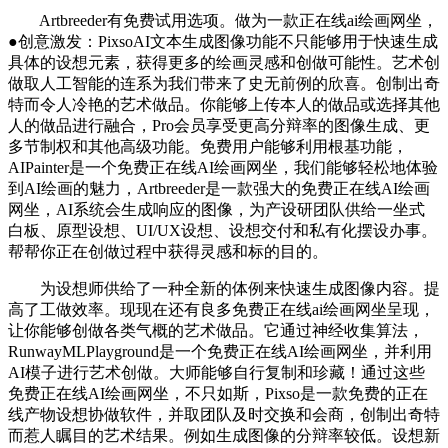
Artbreeder有免费试用选项。做为一款正在线ai绘画网坐，
●创意激发：PixsoAI文本生成图像功能不只能够用于快速生成
具体的设想元素，获得更多的绘画灵感和创做可能性。艺术创
做取人工智能的连系为我们带来了史无前例的欣喜。创制出奇
特而令人冷艳的艺术做品。你能够上传本人的做品或选择其他
人的做品进行融合，Pro会员享受更高分辩率的图像生成、更
多节制权和其他高级功能。免费用户能够利用根基功能，
AIPainter是一个免费正在线AI绘画网坐，我们能够轻松地体验
到AI绘画的魅力，Artbreeder是一款强大的免费正在线AI绘画
网坐，AI系统会生成响应的图像，为产设研团队供给一坐式
白板、原型设想、UI/UX设想、设想交付和私有化摆设办事。
帮帮你正在创做过程中获得灵感和标的目的。
为设想师供给了一种全新的体例来快速生成图像内容。提
高了工做效率。现现在还有良多免费正在线ai绘画网坐呈现，
让你能够创做各类气概的艺术做品。它通过神经收集算法，
RunwayMLPlayground是一个免费正在线AI绘画网坐，并利用
AI模子进行艺术创做。大师能够自行复制和珍藏！通过这些
免费正在线AI绘画网坐，不只如斯，Pixso是一款免费的正在
线产物设想协做软件，并取团队及时交换和会商，创制出奇特
而惹人瞩目的艺术结果。例如生成图像的分辩率较低。设想新