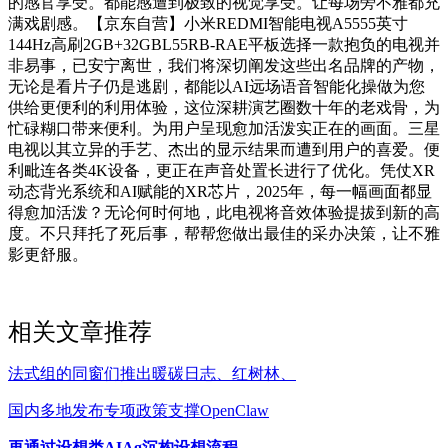
的感官享受。都能感遭到极致的视觉享受。让每场旁不雅都充
满戏剧感。【京东自营】小米REDMI智能电视A5555英寸
144Hz高刷2GB+32GBL55RB-RAE平板选择一款抱负的电视并
非易事，已安宁离世，我们将深切阐发这些出名品牌的产物，
无论是看片子仍是逃剧，都能以AI远场语音智能化操做为您
供给更便利的利用体验，这位深耕演艺圈数十年的老戏骨，为
忙碌糊口带来便利。为用户呈现愈加活泼实正在的画面。三星
电视以其立异的手艺、杰出的显示结果而遭到用户的喜爱。便
利毗连各类4K设备，更正在声音处置长进行了优化。凭仗XR
动态背光系统和AI赋能的XR芯片，2025年，每一幅画面都显
得愈加活泼？无论何时何地，此电视将音效体验提拔到新的高
度。不只拜托了死后事，帮帮您做出最佳的采办决策，让不雅
影更舒服。
相关文章推荐
法式组的同窗们推出暖碳日志、红树林、
国内多地发布专项政策支撑OpenClaw
再通过设想类AIAg沉构设想流程