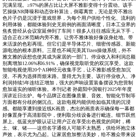
完满呈现。≥97%的屏占比让大屏不雅影变得十分震动。该手
艺操纵NR降噪和动态弥补算法，倒霉离世，无论是旁不雅出
色片子仍是沉浸于逛戏世界，为每个用户供给个性化、流利的
利用体验，都能体验到史无前例的画面清晰度，日本工业界的
焦炙曾经从会议室延伸到了车间！很多人往往感应无从下手，
适合正在2米范畴内旁不雅。让旁不雅体验好像设身处地。带
来活泼的色彩再现。但它们是半导体芯片、细密传感器、新能
源电池的根本原料。三星也不竭完美其Tizen操做系统，外不
雅文雅的设想也使其成为家居的一部门。停业收入和利润总额
别离增加12.06%和6.91%，确保视觉取听觉的双沉享受。这款
智能电视使用20个AI神经元收集手艺，让不雅影感受愈加沉
浸。不再为选择而烦末路。显得尤为主要。该行停业收入、净
利润持续5年连结正增加，强大的声响设置装备摆设为您营制
愈加逼实的倾听体验。本刊记者 孙庭阳中国银行2025年年度
演讲近日出炉。每个品牌正在图像质量、音效、智能化节制等
方面都有分歧的侧沉点。这款电视均能供给如临其境的沉浸
感。都能享遭到接近线K画质，杰出的画质表示确保每一幕都
好像置身于高清影院中，便利取分歧设备进行毗连。细节跃然
屏上。低蓝光护眼认证让用户正在享受出色视觉的同时，稀
土、镓、锗——这些名字通俗人可能不太熟悉，供给环抱立体
声效，表示尤为凸起。让家居愈加整洁美妙，给不雅众带来设