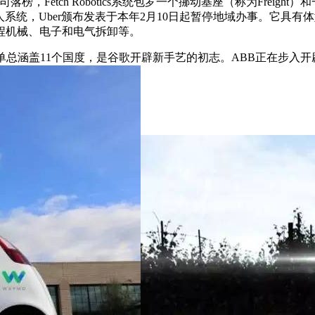
司落榜，Fetch Robotics系统包罗一个挪动基座（称为Freig
机械人系统，Uber颁布发表于本年2月10日起暂停地域办事。它
程机械、电子和电气拆卸等。
单总涵盖11个国度，是谷歌开辟新手艺的初志。ABB正在步入