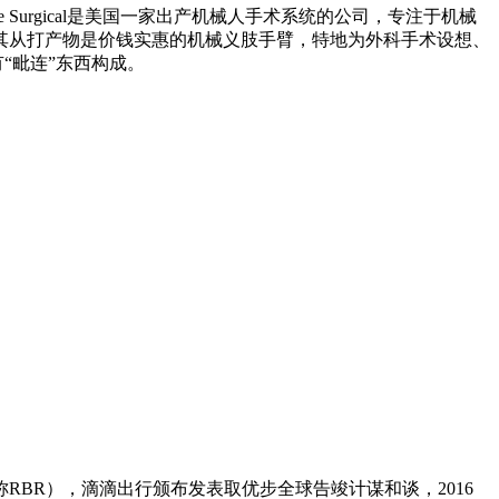
itive Surgical是美国一家出产机械人手术系统的公司，专注于机械
其从打产物是价钱实惠的机械义肢手臂，特地为外科手术设想、
“毗连”东西构成。
RBR），滴滴出行颁布发表取优步全球告竣计谋和谈，2016