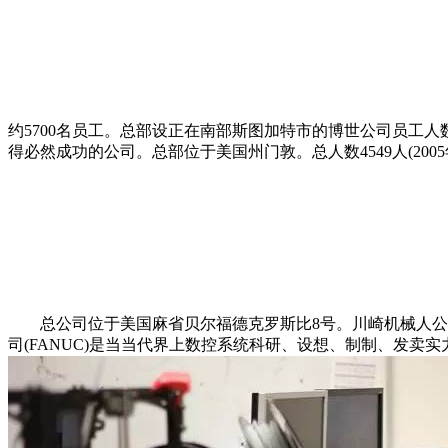
约5700名员工。总部设正在南部斯图加特市的博世公司员工人数跨
得必然成功的公司。总部位于美国州门敦。总人数4549人(20
总公司位于美国麻省贝尔福德克罗斯比8号。川崎机械人公司（Kawa
司(FANUC)是当当代界上数控系统科研、设想、制制、发卖