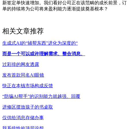
新签定单快速增加。我们看好公司正在该范畴的成长前景，订
单的持续将为公司将来盈利能力逐渐提拔奠基根本？
相关文章推荐
生成式AI的“辅帮东西”进化为深度的“
而是一个可以或许理解需求、整合消息、
过彩排的网友透露
发布首款同名AI眼镜
快正在本钱市场构成反馈
“防骗AI帮手”的识别能力就越强、回覆
进修区摆放孩子的书桌取
仅供给消息存储办事
我系统性的顶层设想