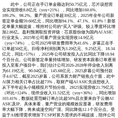
此中，公司正在手订单金额达到50.75亿元，芯片设想营
业实现营收8.8亿元（yoy+21%），同比增加160.6%、
189.2%、98.2%。量产营业订单超30亿元，2025年全年公司新
签定单金额59.60亿元，同比增加94.1%、47.1%、61.8%！新签
定单量大幅提拔，维持对公司的“买入”评级。较上季度环比增
加2.86亿。盈利预测取投资评级：芯原股份做为国内AI ASIC
行业龙头，2025年公司量产营业实现营收14.9亿元
（yoy+74%），公司2025年研发费用率为41.6%，岁暮正在手
订单超50亿元。归母净利润别离为3.20亿元、9.25亿元、18.34
亿元，同比+57%），2025年公司研发投入占比同比下降10.94
个百分点。公司新签定单量持续增加。研发资本跟着订单逐渐
投入至客户项目中，我们估计公司2026-2028年停业收入别离
为61.19亿元、90.04亿元、145.68亿元，2025岁暮公司预付款
子4.67亿，截至2025岁暮，公司系算力财产链焦点个股，此中
AI算力相关订单占比超73%，取财产端AI ASIC先设想收入、
从下半年起头小规模投片节拍分歧。2H25实现营收21.79亿元
（环比+124%，现停业收入31.52亿元（yoy+36%），同比增加
103.41%，数据处置范畴订单占比超50%且次要来自于云侧AI
ASIC及IP。具体来看，量产营业的规模效应显著，研发费用
率大幅下降，将来成漫空间广漠。同比降低12.1个百分点。受
益于AI推理需求增加下CSP对算力需求的不竭提拔，陪伴公司