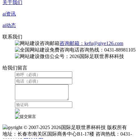
关于我们
ai资讯
ai动态
联系我们
咨询邮箱：kefu@qiye126.com
咨询热线：0431-88981105
微信公众号：2026国际足联世界杯科技
给我们留言
Copyright © 2007-2025 2026国际足联世界杯科技 版权所有
地址：长春市南关区国际商务中心B1-17楼 咨询热线：0431-