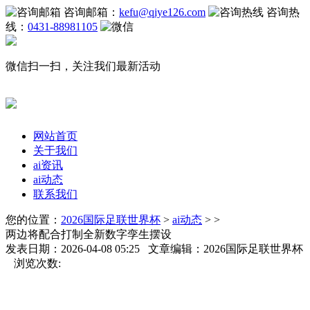
咨询邮箱：
kefu@qiye126.com
咨询热
线：
0431-88981105
微信扫一扫，关注我们最新活动
网站首页
关于我们
ai资讯
ai动态
联系我们
您的位置：
2026国际足联世界杯
>
ai动态
> >
两边将配合打制全新数字孪生摆设
发表日期：2026-04-08 05:25 文章编辑：2026国际足联世界杯
浏览次数: