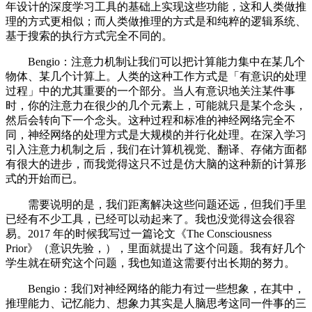
年设计的深度学习工具的基础上实现这些功能，这和人类做推
理的方式更相似；而人类做推理的方式是和纯粹的逻辑系统、
基于搜索的执行方式完全不同的。
Bengio：注意力机制让我们可以把计算能力集中在某几个
物体、某几个计算上。人类的这种工作方式是「有意识的处理
过程」中的尤其重要的一个部分。当人有意识地关注某件事
时，你的注意力在很少的几个元素上，可能就只是某个念头，
然后会转向下一个念头。这种过程和标准的神经网络完全不
同，神经网络的处理方式是大规模的并行化处理。在深入学习
引入注意力机制之后，我们在计算机视觉、翻译、存储方面都
有很大的进步，而我觉得这只不过是仿大脑的这种新的计算形
式的开始而已。
需要说明的是，我们距离解决这些问题还远，但我们手里
已经有不少工具，已经可以动起来了。我也没觉得这会很容
易。2017 年的时候我写过一篇论文《The Consciousness
Prior》（意识先验，），里面就提出了这个问题。我有好几个
学生就在研究这个问题，我也知道这需要付出长期的努力。
Bengio：我们对神经网络的能力有过一些想象，在其中，
推理能力、记忆能力、想象力其实是人脑思考这同一件事的三