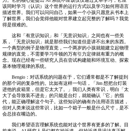
力。它的核心是提出 AI 系统不应该仅仅通过文本学习，它应
该同时学习（认识）这个世界的运行方式以及学习如何用语言
描述世界。我们可以问问自己，如果一个小孩只愿意从书本上
了解世界，我们会觉得他能对世界建立起完整的了解吗？我觉
得是很难的。
这和「有意识知识」和「无意识知识」之间也有一些关
系，「无意识知识」就是那些我们知道但是讲不出来的东西。
一个典型的例子是物理直觉，一个两岁的小孩就能建立起物理
规律的直觉，不需要学习牛顿的万有引力定律就有重力的概
念。现在已经有一些研究人员在尝试构建能和环境互动、探索
基本物理规律的系统。
Bengio：对话系统的问题在于，它们通常都是不了解提到
的那个词的复杂性的。比如有这样一句话，「Jim 想把台灯装
进他的皮箱里，但是它太大了。」我们人类有常识，明白「太
大了会导致装不进去」的只能是台灯，就能确认「它」的指
代，能正确理解这个句子。这些知识的确有办法用语言描述，
但对人类来说这些常识，比如一个箱子一般是什么尺寸，是不
会总挂在嘴边的。
我们希望语言理解系统也能对这个世界有更多的了解。目
前来说，AI 研究人员们都在抄近道，但抄近道是没法真正解