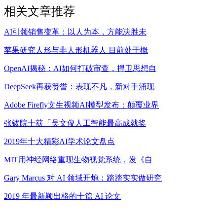
相关文章推荐
AI引领销售变革：以人为本，方能决胜未
苹果研究人形与非人形机器人 目前处于概
OpenAI揭秘：AI如何打破审查，捍卫思想自
DeepSeek再获赞誉：表现不凡，新对手涌现
Adobe Firefly文生视频AI模型发布：颠覆业界
张钹院士获「吴文俊人工智能最高成就奖
2019年十大精彩AI学术论文盘点
MIT用神经网络重现生物视觉系统，发《自
Gary Marcus 对 AI 领域开炮：踏踏实实做研究
2019 年最新颖出格的十篇 AI 论文