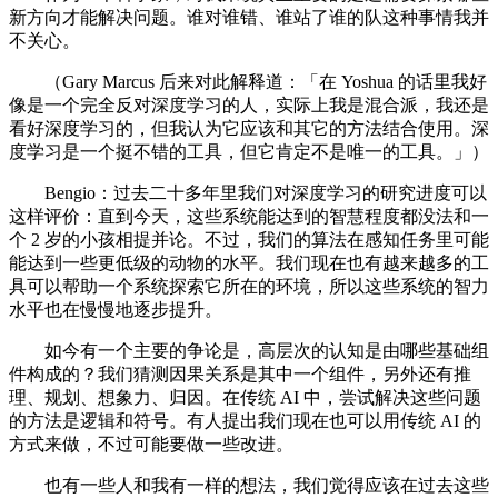
新方向才能解决问题。谁对谁错、谁站了谁的队这种事情我并
不关心。
（Gary Marcus 后来对此解释道：「在 Yoshua 的话里我好
像是一个完全反对深度学习的人，实际上我是混合派，我还是
看好深度学习的，但我认为它应该和其它的方法结合使用。深
度学习是一个挺不错的工具，但它肯定不是唯一的工具。」）
Bengio：过去二十多年里我们对深度学习的研究进度可以
这样评价：直到今天，这些系统能达到的智慧程度都没法和一
个 2 岁的小孩相提并论。不过，我们的算法在感知任务里可能
能达到一些更低级的动物的水平。我们现在也有越来越多的工
具可以帮助一个系统探索它所在的环境，所以这些系统的智力
水平也在慢慢地逐步提升。
如今有一个主要的争论是，高层次的认知是由哪些基础组
件构成的？我们猜测因果关系是其中一个组件，另外还有推
理、规划、想象力、归因。在传统 AI 中，尝试解决这些问题
的方法是逻辑和符号。有人提出我们现在也可以用传统 AI 的
方式来做，不过可能要做一些改进。
也有一些人和我有一样的想法，我们觉得应该在过去这些