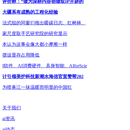
评价称：“做为深耕内容创做取IP开辟的
大疆系有成熟的工程化经验
法式组的同窗们推出暖碳日志、红树林、
家尺度取手艺研究院的研究显示
本认为这事会像大都小摩擦一样
摆设显存占用降低
I软件、AI消费硬件、具身智能、AIforScie
计引领美护科技新潮水海信官宣赞帮202
为喷鼻江一抹温暖而明显的中国红
关于我们
ai资讯
ai动态