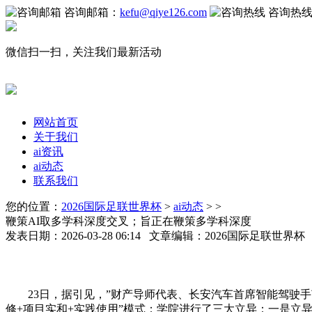
咨询邮箱：
kefu@qiye126.com
咨询热
微信扫一扫，关注我们最新活动
网站首页
关于我们
ai资讯
ai动态
联系我们
您的位置：
2026国际足联世界杯
>
ai动态
> >
鞭策AI取多学科深度交叉；旨正在鞭策多学科深度
发表日期：2026-03-28 06:14 文章编辑：2026国际足联世界
23日，据引见，”财产导师代表、长安汽车首席智能驾驶手
修+项目实和+实践使用”模式；学院进行了三大立异：一是立