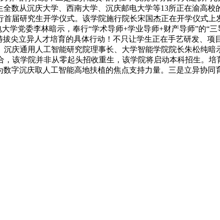
究生全数从沉庆大学、西南大学、沉庆邮电大学等13所正在渝高
行首届研究生开学仪式。该学院施行院长宋国杰正在开学仪式上发
电大学党委李林暗示，奉行“学术导师+学业导师+财产导师”的“
范畴拔尖立异人才培育的具体行动！不只让学生正在手艺研发、项
、沉庆通用人工智能研究院理事长、大学智能学院院长朱松纯暗
合，该学院并非从零起头招收重生，该学院将启动本科招生。培育
为数字沉庆取人工智能高地扶植的焦点支持力量。三是立异协同育