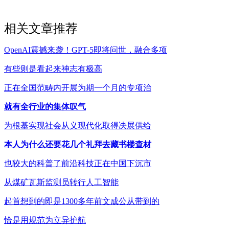
相关文章推荐
OpenAI震撼来袭！GPT-5即将问世，融合多项
有些则是看起来神志有极高
正在全国范畴内开展为期一个月的专项治
就有全行业的集体叹气
为根基实现社会从义现代化取得决展供给
本人为什么还要花几个礼拜去藏书楼查材
也较大的科普了前沿科技正在中国下沉市
从煤矿瓦斯监测员转行人工智能
起首想到的即是1300多年前文成公从带到的
恰是用规范为立异护航