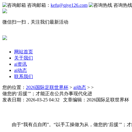
咨询邮箱：
kefu@qiye126.com
咨询热
微信扫一扫，关注我们最新活动
网站首页
关于我们
ai资讯
ai动态
联系我们
您的位置：
2026国际足联世界杯
>
ai动态
> >
做您的‘后援’”；才能正在公共办事现代化进
发表日期：2026-03-25 04:32 文章编辑：2026国际足联世界
由于“我有点自闭”。“以手工操做为从，做您的‘后援’”；才