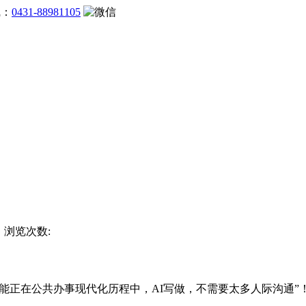
线：
0431-88981105
杯 浏览次数:
能正在公共办事现代化历程中，AI写做，不需要太多人际沟通”