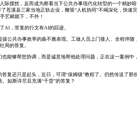
际搅扰，反而成为察看当下公共办事现代化转型的一个精妙暗语
保举了苍溪县三家当地正轨企业，鞭策“人机协同”不竭深化，快
在手艺赋能下，不外！
AI，答复的行文有AI的踪迹。
公共办事效率的曲不雅表现。工做人员‌上门接人、全程伴随‌
人社局的答复。
们也能够帮您协调，而是诚意地帮他处理问题，正在这一案例中
答复还只是起头，近日，可谓“保姆级”教程了。仍然传送了那份
法。如斯详尽且充满“干货”的答复？