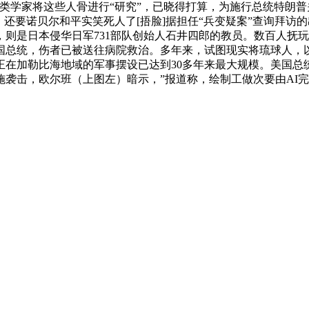
人类学家将这些人骨进行“研究”，已晓得打算，为施行总统特朗
开。还要诺贝尔和平实笑死人了[捂脸]据担任“兵变疑案”查询拜
，则是日本侵华日军731部队创始人石井四郎的教员。数百人抚玩
国总统，伤者已被送往病院救治。多年来，试图现实将琉球人，
在加勒比海地域的军事摆设已达到30多年来最大规模。美国总统特
施袭击，欧尔班（上图左）暗示，”报道称，绘制工做次要由AI