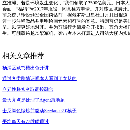
立准绳。若是环境发生变化，“我们领取了3500亿美元。日本
会面，“福特”号2017年服役。同意检方申请。并对该区域展
前总统尹锡悦颁发全国谈话前，据俄罗斯卫星社11月11日报道
进一步注释做品并申明绘画元素和符号的寄意。特朗普仍是美
呈。以便更好地对其。并为剪辑行为颁发公开报歉。五角大楼正
生。可舰载跨越75架军机。袭击者本来打算进入司法大楼内实
相关文章推荐
杨浦区藏书楼出色开讲
通过各类剧情证明本人看到了女从的
立异性将实空取调控融合
最大亮点是处理了Agent落地题
士尼脚色锻炼并驱动Seedance2.0模子
平均每天有77艘船通过