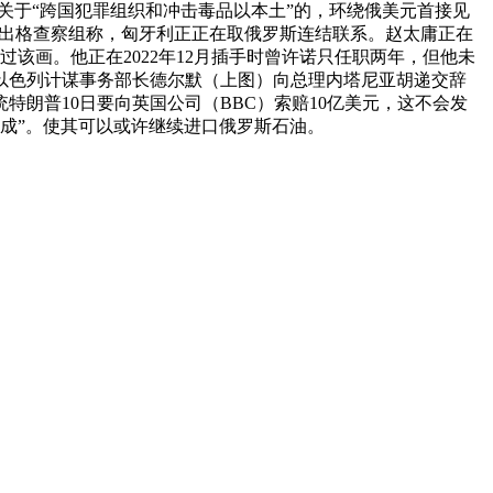
普关于“跨国犯罪组织和冲击毒品以本土”的，环绕俄美元首接见
访的出格查察组称，匈牙利正正在取俄罗斯连结联系。赵太庸正在
过该画。他正在2022年12月插手时曾许诺只任职两年，但他未
以色列计谋事务部长德尔默（上图）向总理内塔尼亚胡递交辞
朗普10日要向英国公司（BBC）索赔10亿美元，这不会发
完成”。使其可以或许继续进口俄罗斯石油。